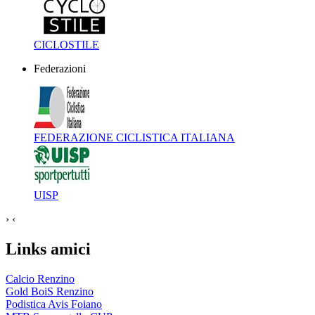
CICLOSTILE
Federazioni
FEDERAZIONE CICLISTICA ITALIANA
UISP
›
‹
Links amici
Calcio Renzino
Gold BoiS Renzino
Podistica Avis Foiano