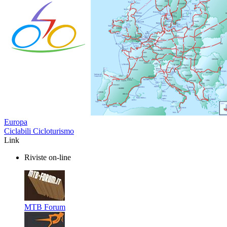
Europa
Ciclabili Cicloturismo
Link
Riviste on-line
MTB Forum